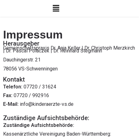
Impressum
Herausgeber
Gemeinschaftspraxis Dr. Anja Keller | Dr. Christoph Merzkirch
| Dr. Pascal Polaczek | Dr. Reinhard Stegmann
Dauchingerstr. 21
78056 VS-Schwenningen
Kontakt
Telefon:
07720 / 31624
Fax:
07720 / 992916
E-Mail:
info@kinderaerzte-vs.de
Zuständige Aufsichtsbehörde:
Zuständige Aufsichtsbehörde:
Kassenärztliche Vereinigung Baden-Württemberg: